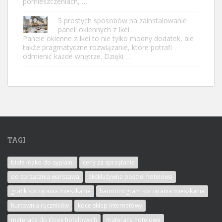
pomieszczeniach, …
5 prostych sposobów na zainstalowanie
paneli okiennych z Ikei
Panele okienne z Ikei to nie tylko modny dodatek, ale
także pragmatyczne rozwiązanie, które potrafi
odmienić każde wnętrze. Dzięki …
TAGI
białe łóżko do sypialni
ceny za sprzątanie
do sprzątania warszawa
ekskluzywna pościel hotelowa
grafik sprzątania mieszkania
harmonogram sprzątania mieszkania
hurtownia ręczników
koce sklep internetowy
materace do łóżek hotelowych
materace hotelowe