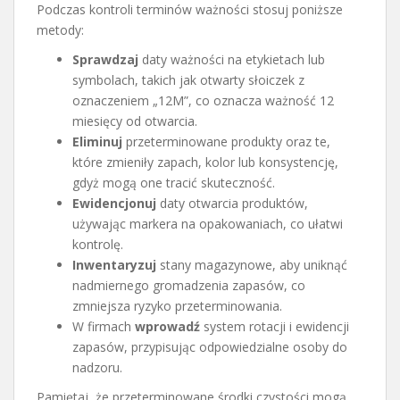
Podczas kontroli terminów ważności stosuj poniższe
metody:
Sprawdzaj
daty ważności na etykietach lub
symbolach, takich jak otwarty słoiczek z
oznaczeniem „12M”, co oznacza ważność 12
miesięcy od otwarcia.
Eliminuj
przeterminowane produkty oraz te,
które zmieniły zapach, kolor lub konsystencję,
gdyż mogą one tracić skuteczność.
Ewidencjonuj
daty otwarcia produktów,
używając markera na opakowaniach, co ułatwi
kontrolę.
Inwentaryzuj
stany magazynowe, aby uniknąć
nadmiernego gromadzenia zapasów, co
zmniejsza ryzyko przeterminowania.
W firmach
wprowadź
system rotacji i ewidencji
zapasów, przypisując odpowiedzialne osoby do
nadzoru.
Pamiętaj, że przeterminowane środki czystości mogą