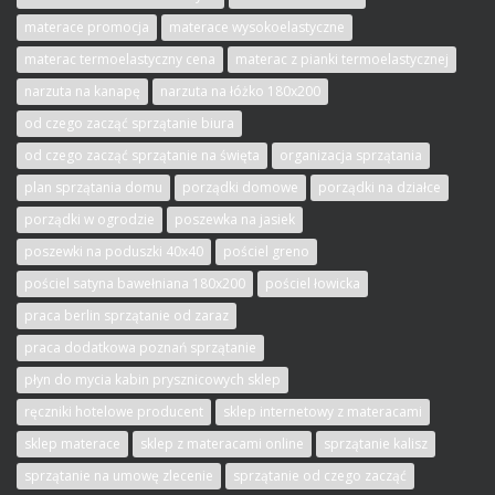
materace promocja
materace wysokoelastyczne
materac termoelastyczny cena
materac z pianki termoelastycznej
narzuta na kanapę
narzuta na łóżko 180x200
od czego zacząć sprzątanie biura
od czego zacząć sprzątanie na święta
organizacja sprzątania
plan sprzątania domu
porządki domowe
porządki na działce
porządki w ogrodzie
poszewka na jasiek
poszewki na poduszki 40x40
pościel greno
pościel satyna bawełniana 180x200
pościel łowicka
praca berlin sprzątanie od zaraz
praca dodatkowa poznań sprzątanie
płyn do mycia kabin prysznicowych sklep
ręczniki hotelowe producent
sklep internetowy z materacami
sklep materace
sklep z materacami online
sprzątanie kalisz
sprzątanie na umowę zlecenie
sprzątanie od czego zacząć