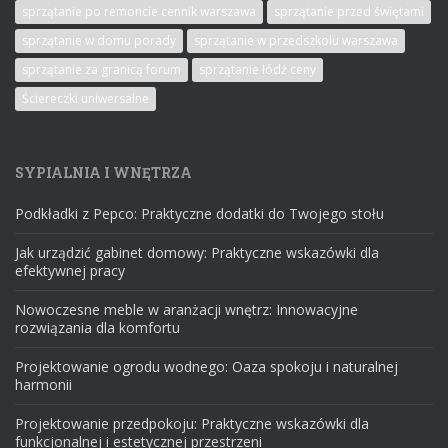
sprzątanie po remoncie cennik warszawa
sprzątanie przed świętami
sprzątanie w domu porady
sprzątanie w przedszkolu warszawa
sprzątanie za granicą forum
sprzątanie łódź ceny
Ściereczki uniwersalne
SYPIALNIA I WNĘTRZA
Podkładki z Pepco: Praktyczne dodatki do Twojego stołu
Jak urządzić gabinet domowy: Praktyczne wskazówki dla
efektywnej pracy
Nowoczesne meble w aranżacji wnętrz: Innowacyjne
rozwiązania dla komfortu
Projektowanie ogrodu wodnego: Oaza spokoju i naturalnej
harmonii
Projektowanie przedpokoju: Praktyczne wskazówki dla
funkcjonalnej i estetycznej przestrzeni