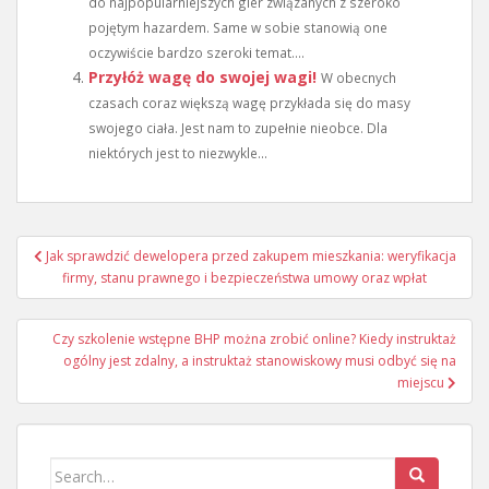
do najpopularniejszych gier związanych z szeroko
pojętym hazardem. Same w sobie stanowią one
oczywiście bardzo szeroki temat....
Przyłóż wagę do swojej wagi!
W obecnych
czasach coraz większą wagę przykłada się do masy
swojego ciała. Jest nam to zupełnie nieobce. Dla
niektórych jest to niezwykle...
Nawigacja
Jak sprawdzić dewelopera przed zakupem mieszkania: weryfikacja
wpisu
firmy, stanu prawnego i bezpieczeństwa umowy oraz wpłat
Czy szkolenie wstępne BHP można zrobić online? Kiedy instruktaż
ogólny jest zdalny, a instruktaż stanowiskowy musi odbyć się na
miejscu
Search