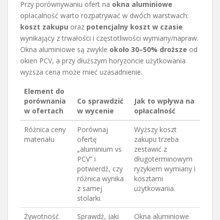
Przy porównywaniu ofert na
okna aluminiowe
opłacalność warto rozpatrywać w dwóch warstwach:
koszt zakupu
oraz
potencjalny koszt w czasie
wynikający z trwałości i częstotliwości wymiany/napraw.
Okna aluminiowe są zwykle
około 30–50% droższe
od
okien PCV, a przy dłuższym horyzoncie użytkowania
wyższa cena może mieć uzasadnienie.
Element do
porównania
Co sprawdzić
Jak to wpływa na
w ofertach
w wycenie
opłacalność
Różnica ceny
Porównaj
Wyższy koszt
materiału
ofertę
zakupu trzeba
„aluminium vs
zestawić z
PCV” i
długoterminowym
potwierdź, czy
ryzykiem wymiany i
różnica wynika
kosztami
z samej
użytkowania.
stolarki.
Żywotność
Sprawdź, jaki
Okna aluminiowe