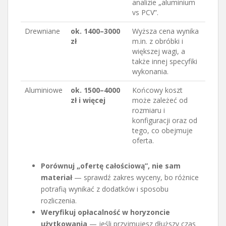
analizie „aluminium
vs PCV”.
Drewniane
ok. 1400–3000
Wyższa cena wynika
zł
m.in. z obróbki i
większej wagi, a
także innej specyfiki
wykonania.
Aluminiowe
ok. 1500–4000
Końcowy koszt
zł i więcej
może zależeć od
rozmiaru i
konfiguracji oraz od
tego, co obejmuje
oferta.
Porównuj „ofertę całościową”, nie sam
materiał
— sprawdź zakres wyceny, bo różnice
potrafią wynikać z dodatków i sposobu
rozliczenia.
Weryfikuj opłacalność w horyzoncie
użytkowania
— jeśli przyjmujesz dłuższy czas