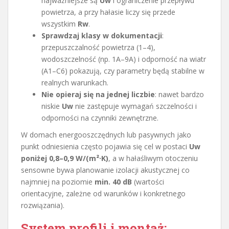
najważniejsze są
Uw
i ograniczenie przepływu
powietrza, a przy hałasie liczy się przede
wszystkim
Rw
.
Sprawdzaj klasy w dokumentacji
:
przepuszczalność powietrza (1–4),
wodoszczelność (np. 1A–9A) i odporność na wiatr
(A1–C6) pokazują, czy parametry będą stabilne w
realnych warunkach.
Nie opieraj się na jednej liczbie
: nawet bardzo
niskie
Uw
nie zastępuje wymagań szczelności i
odporności na czynniki zewnętrzne.
W domach energooszczędnych lub pasywnych jako
punkt odniesienia często pojawia się cel w postaci
Uw
poniżej 0,8–0,9 W/(m²·K)
, a w hałaśliwym otoczeniu
sensowne bywa planowanie izolacji akustycznej co
najmniej na poziomie
min. 40 dB
(wartości
orientacyjne, zależne od warunków i konkretnego
rozwiązania).
System profili i montaż: