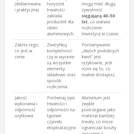
(deklarowana
horyzont
mogą mieć długą
i praktyczna)
trwałości
żywotność
zakłada
sięgającą 40–50
producent dla
lat
, co ułatwia
okien
rozłożenie
aluminiowych.
inwestycji w czasie.
Zakres tego,
Zweryfikuj
Porównywanie
co jest w
kompletność:
„dwóch podobnych
cenie
czy w wycenie
kwot” jest
są wszystkie
ryzykowne, jeśli
elementy
różni się to, co
składowe oraz
realnie dostajesz.
sposób
rozliczenia.
Jakość
Porównaj opis
Aluminium jest
wykonania i
trwałości i
zwykle
odporność
odporności na
postrzegane jako
użytkowa
typowe
materiał bardziej
czynniki
trwały, co może
eksploatacyjne.
ograniczać koszty
związane z