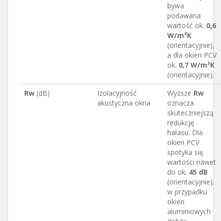
bywa
podawana
wartość ok.
0,6
W/m²K
(orientacyjnie),
a dla okien PCV
ok.
0,7 W/m²K
(orientacyjnie).
Rw
(dB)
Izolacyjność
Wyższe
Rw
akustyczna okna
oznacza
skuteczniejszą
redukcję
hałasu. Dla
okien PCV
spotyka się
wartości nawet
do ok.
45 dB
(orientacyjnie);
w przypadku
okien
aluminiowych