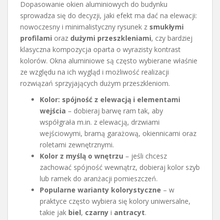
Dopasowanie okien aluminiowych do budynku
sprowadza się do decyzji, jaki efekt ma dać na elewacji:
nowoczesny i minimalistyczny rysunek z
smukłymi
profilami
oraz
dużymi przeszkleniami
, czy bardziej
klasyczna kompozycja oparta o wyrazisty kontrast
kolorów. Okna aluminiowe są często wybierane właśnie
ze względu na ich wygląd i możliwość realizacji
rozwiązań sprzyjających dużym przeszkleniom.
Kolor: spójność z elewacją i elementami
wejścia
– dobieraj barwę ram tak, aby
współgrała m.in. z elewacją, drzwiami
wejściowymi, bramą garażową, okiennicami oraz
roletami zewnętrznymi.
Kolor z myślą o wnętrzu
– jeśli chcesz
zachować spójność wewnątrz, dobieraj kolor szyb
lub ramek do aranżacji pomieszczeń.
Popularne warianty kolorystyczne
– w
praktyce często wybiera się kolory uniwersalne,
takie jak
biel
,
czarny
i
antracyt
.