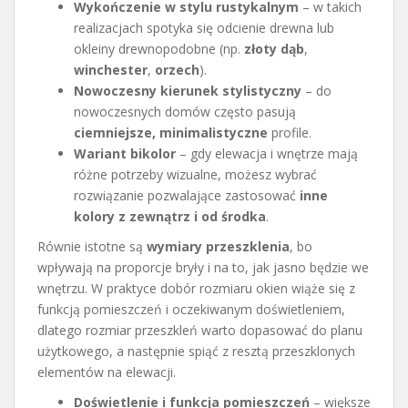
Wykończenie w stylu rustykalnym
– w takich
realizacjach spotyka się odcienie drewna lub
okleiny drewnopodobne (np.
złoty dąb
,
winchester
,
orzech
).
Nowoczesny kierunek stylistyczny
– do
nowoczesnych domów często pasują
ciemniejsze, minimalistyczne
profile.
Wariant bikolor
– gdy elewacja i wnętrze mają
różne potrzeby wizualne, możesz wybrać
rozwiązanie pozwalające zastosować
inne
kolory z zewnątrz i od środka
.
Równie istotne są
wymiary przeszklenia
, bo
wpływają na proporcje bryły i na to, jak jasno będzie we
wnętrzu. W praktyce dobór rozmiaru okien wiąże się z
funkcją pomieszczeń i oczekiwanym doświetleniem,
dlatego rozmiar przeszkleń warto dopasować do planu
użytkowego, a następnie spiąć z resztą przeszklonych
elementów na elewacji.
Doświetlenie i funkcja pomieszczeń
– większe