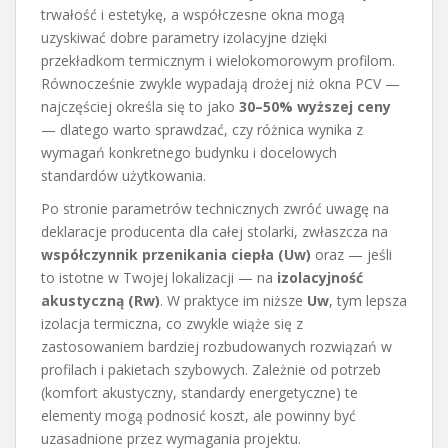
trwałość i estetykę, a współczesne okna mogą
uzyskiwać dobre parametry izolacyjne dzięki
przekładkom termicznym i wielokomorowym profilom.
Równocześnie zwykle wypadają drożej niż okna PCV —
najczęściej określa się to jako
30–50% wyższej ceny
— dlatego warto sprawdzać, czy różnica wynika z
wymagań konkretnego budynku i docelowych
standardów użytkowania.
Po stronie parametrów technicznych zwróć uwagę na
deklaracje producenta dla całej stolarki, zwłaszcza na
współczynnik przenikania ciepła (Uw)
oraz — jeśli
to istotne w Twojej lokalizacji — na
izolacyjność
akustyczną (Rw)
. W praktyce im niższe
Uw
, tym lepsza
izolacja termiczna, co zwykle wiąże się z
zastosowaniem bardziej rozbudowanych rozwiązań w
profilach i pakietach szybowych. Zależnie od potrzeb
(komfort akustyczny, standardy energetyczne) te
elementy mogą podnosić koszt, ale powinny być
uzasadnione przez wymagania projektu.