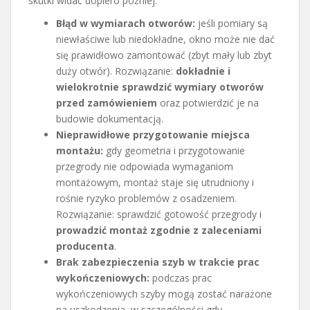
skutki widać dopiero później.
Błąd w wymiarach otworów:
jeśli pomiary są
niewłaściwe lub niedokładne, okno może nie dać
się prawidłowo zamontować (zbyt mały lub zbyt
duży otwór). Rozwiązanie:
dokładnie i
wielokrotnie sprawdzić wymiary otworów
przed zamówieniem
oraz potwierdzić je na
budowie dokumentacją.
Nieprawidłowe przygotowanie miejsca
montażu:
gdy geometria i przygotowanie
przegrody nie odpowiada wymaganiom
montażowym, montaż staje się utrudniony i
rośnie ryzyko problemów z osadzeniem.
Rozwiązanie: sprawdzić gotowość przegrody i
prowadzić montaż zgodnie z zaleceniami
producenta
.
Brak zabezpieczenia szyb w trakcie prac
wykończeniowych:
podczas prac
wykończeniowych szyby mogą zostać narażone
na uszkodzenia, w szczególności gdy