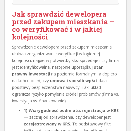
Jak sprawdzić dewelopera
przed zakupem mieszkania –
co weryfikować i w jakiej
kolejności
Sprawdzenie dewelopera przed zakupem mieszkania
ułatwia zorganizowanie weryfikacji w logicznej
kolejności: najpierw potwierdź,
kto
sprzedaje i czy firma
jest identyfikowalna, następnie uporządkuj
stan
prawny inwestycji
na poziomie formalnym, a dopiero
na końcu oceń, czy
umowa i sposób wpłat
dają
podstawy bezpieczeństwa nabywcy. Taki układ
ogranicza ryzyko pomylenia źródeł problemów (firma vs.
inwestycja vs. finansowanie).
1) Wiarygodność podmiotu: rejestracja w KRS
— zacznij od sprawdzenia, czy deweloper jest
zarejestrowany w KRS
. To podstawowy filtr:
jeśli nie da się jednoznacznie zidentyfikować