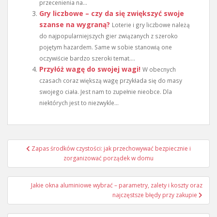
przecenienia na...
Gry liczbowe – czy da się zwiększyć swoje
szanse na wygraną?
Loterie i gry liczbowe należą
do najpopularniejszych gier związanych z szeroko
pojętym hazardem. Same w sobie stanowią one
oczywiście bardzo szeroki temat....
Przyłóż wagę do swojej wagi!
W obecnych
czasach coraz większą wagę przykłada się do masy
swojego ciała. Jest nam to zupełnie nieobce. Dla
niektórych jest to niezwykle...
Nawigacja
Zapas środków czystości: jak przechowywać bezpiecznie i
wpisu
zorganizować porządek w domu
Jakie okna aluminiowe wybrać – parametry, zalety i koszty oraz
najczęstsze błędy przy zakupie