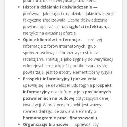
podmiotu, dalsza weryfikacja traci sens.
Historia działania i doświadczenie
—
porównaj, jak długo firma działa i jakie inwestycje
faktycznie zrealizowała. Ocena doświadczenia
powinna opierać się na
ciągłości
i
efektach
, a
nie tylko na aktualnej ofercie.
Opinie klientów i referencje
— przejrzyj
informacje z forów internetowych, grup
społecznościowych i branżowych stron z
recenzjami. Traktuj je jako sygnały do weryfikacji
w kolejnych krokach; jeśli podobne zarzuty się
powtarzają, jest to istotny element oceny ryzyka.
Prospekt informacyjny i pozwolenia
—
upewnij się, że deweloper udostępnia
prospekt
informacyjny
oraz informacje o
posiadanych
pozwoleniach na budowę
dotyczących danej
inwestycji. W praktyce prospekt jest ważny
również dlatego, że zawiera elementy o
harmonogramie prac
i
finansowaniu
.
Organizacje branżowe
— sprawdź, czy