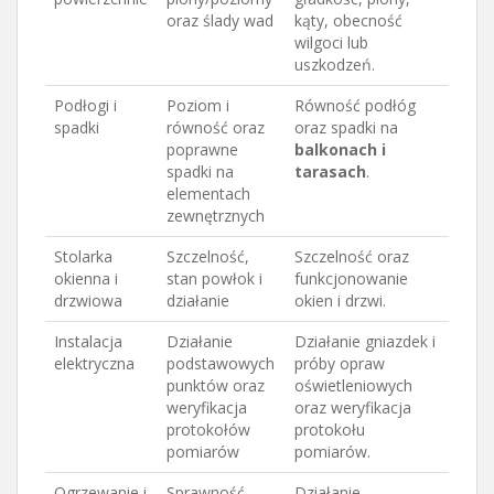
oraz ślady wad
kąty, obecność
wilgoci lub
uszkodzeń.
Podłogi i
Poziom i
Równość podłóg
spadki
równość oraz
oraz spadki na
poprawne
balkonach i
spadki na
tarasach
.
elementach
zewnętrznych
Stolarka
Szczelność,
Szczelność oraz
okienna i
stan powłok i
funkcjonowanie
drzwiowa
działanie
okien i drzwi.
Instalacja
Działanie
Działanie gniazdek i
elektryczna
podstawowych
próby opraw
punktów oraz
oświetleniowych
weryfikacja
oraz weryfikacja
protokołów
protokołu
pomiarów
pomiarów.
Ogrzewanie i
Sprawność
Działanie