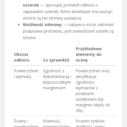
usterek
— sporządź protokół odbioru z
zapisaniem usterek, które deweloper ma usunąć;
istotne są też terminy usunięcia.
Możliwość odmowy
— nabywca może odmówić
podpisania protokołu, jeśli stwierdzone usterki są
istotne.
Przykładowe
Obszar
elementy do
odbioru
Co sprawdzić
oceny
Powierzchnie
Zgodność z
Powierzchnie oraz
i wymiary
dokumentacją i
weryfikacja
dopuszczalnym
zgodności
marginesem
wymiarów z
podanymi
ustaleniami (np.
margines błędu ok.
2%).
Ściany i
Równość,
Poziom tynków,
powierzchnie
piony/poziomy
gładkość, piony,