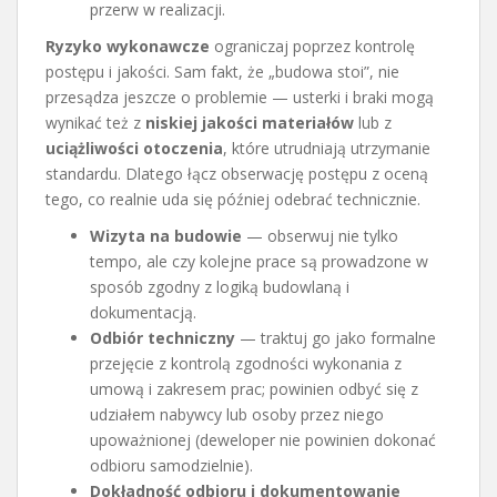
przerw w realizacji.
Ryzyko wykonawcze
ograniczaj poprzez kontrolę
postępu i jakości. Sam fakt, że „budowa stoi”, nie
przesądza jeszcze o problemie — usterki i braki mogą
wynikać też z
niskiej jakości materiałów
lub z
uciążliwości otoczenia
, które utrudniają utrzymanie
standardu. Dlatego łącz obserwację postępu z oceną
tego, co realnie uda się później odebrać technicznie.
Wizyta na budowie
— obserwuj nie tylko
tempo, ale czy kolejne prace są prowadzone w
sposób zgodny z logiką budowlaną i
dokumentacją.
Odbiór techniczny
— traktuj go jako formalne
przejęcie z kontrolą zgodności wykonania z
umową i zakresem prac; powinien odbyć się z
udziałem nabywcy lub osoby przez niego
upoważnionej (deweloper nie powinien dokonać
odbioru samodzielnie).
Dokładność odbioru i dokumentowanie