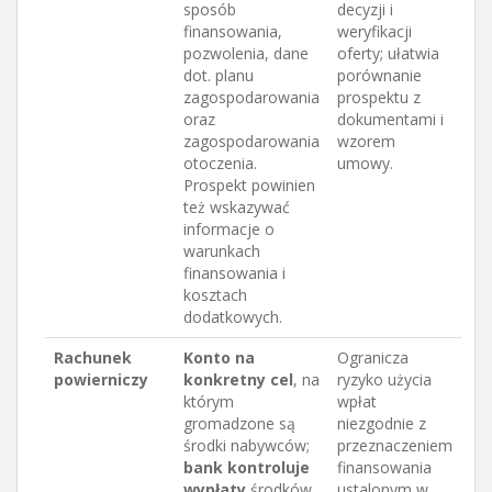
sposób
decyzji i
finansowania,
weryfikacji
pozwolenia, dane
oferty; ułatwia
dot. planu
porównanie
zagospodarowania
prospektu z
oraz
dokumentami i
zagospodarowania
wzorem
otoczenia.
umowy.
Prospekt powinien
też wskazywać
informacje o
warunkach
finansowania i
kosztach
dodatkowych.
Rachunek
Konto na
Ogranicza
powierniczy
konkretny cel
, na
ryzyko użycia
którym
wpłat
gromadzone są
niezgodnie z
środki nabywców;
przeznaczeniem
bank kontroluje
finansowania
wypłaty
środków.
ustalonym w