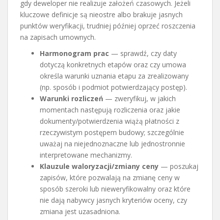
gdy deweloper nie realizuje założeń czasowych. Jeżeli
kluczowe definicje są nieostre albo brakuje jasnych
punktów weryfikacji, trudniej później oprzeć roszczenia
na zapisach umownych.
Harmonogram prac
— sprawdź, czy daty
dotyczą konkretnych etapów oraz czy umowa
określa warunki uznania etapu za zrealizowany
(np. sposób i podmiot potwierdzający postęp).
Warunki rozliczeń
— zweryfikuj, w jakich
momentach następują rozliczenia oraz jakie
dokumenty/potwierdzenia wiążą płatności z
rzeczywistym postępem budowy; szczególnie
uważaj na niejednoznaczne lub jednostronnie
interpretowane mechanizmy.
Klauzule waloryzacji/zmiany ceny
— poszukaj
zapisów, które pozwalają na zmianę ceny w
sposób szeroki lub nieweryfikowalny oraz które
nie dają nabywcy jasnych kryteriów oceny, czy
zmiana jest uzasadniona.