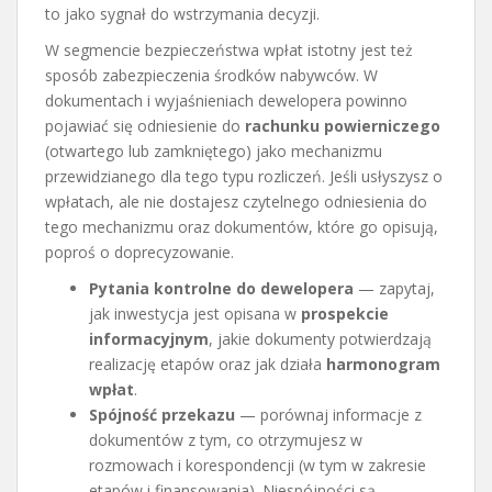
to jako sygnał do wstrzymania decyzji.
W segmencie bezpieczeństwa wpłat istotny jest też
sposób zabezpieczenia środków nabywców. W
dokumentach i wyjaśnieniach dewelopera powinno
pojawiać się odniesienie do
rachunku powierniczego
(otwartego lub zamkniętego) jako mechanizmu
przewidzianego dla tego typu rozliczeń. Jeśli usłyszysz o
wpłatach, ale nie dostajesz czytelnego odniesienia do
tego mechanizmu oraz dokumentów, które go opisują,
poproś o doprecyzowanie.
Pytania kontrolne do dewelopera
— zapytaj,
jak inwestycja jest opisana w
prospekcie
informacyjnym
, jakie dokumenty potwierdzają
realizację etapów oraz jak działa
harmonogram
wpłat
.
Spójność przekazu
— porównaj informacje z
dokumentów z tym, co otrzymujesz w
rozmowach i korespondencji (w tym w zakresie
etapów i finansowania). Niespójności są