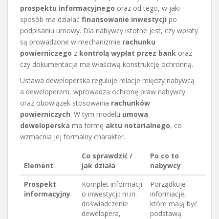
prospektu informacyjnego
oraz od tego, w jaki
sposób ma działać
finansowanie inwestycji
po
podpisaniu umowy. Dla nabywcy istotne jest, czy wpłaty
są prowadzone w mechanizmie
rachunku
powierniczego
z
kontrolą wypłat przez bank
oraz
czy dokumentacja ma właściwą konstrukcję ochronną.
Ustawa deweloperska reguluje relacje między nabywcą
a deweloperem, wprowadza ochronę praw nabywcy
oraz obowiązek stosowania
rachunków
powierniczych
. W tym modelu
umowa
deweloperska
ma formę
aktu notarialnego
, co
wzmacnia jej formalny charakter.
Co sprawdzić /
Po co to
Element
jak działa
nabywcy
Prospekt
Komplet informacji
Porządkuje
informacyjny
o inwestycji: m.in.
informacje,
doświadczenie
które mają być
dewelopera,
podstawą