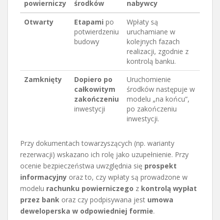
powierniczy
środków
nabywcy
Otwarty
Etapami
po
Wpłaty są
potwierdzeniu
uruchamiane w
budowy
kolejnych fazach
realizacji, zgodnie z
kontrolą banku.
Zamknięty
Dopiero po
Uruchomienie
całkowitym
środków następuje w
zakończeniu
modelu „na końcu”,
inwestycji
po zakończeniu
inwestycji.
Przy dokumentach towarzyszących (np. warianty
rezerwacji) wskazano ich rolę jako uzupełnienie. Przy
ocenie bezpieczeństwa uwzględnia się
prospekt
informacyjny
oraz to, czy wpłaty są prowadzone w
modelu
rachunku powierniczego
z
kontrolą wypłat
przez bank
oraz czy podpisywana jest
umowa
deweloperska w odpowiedniej formie
.