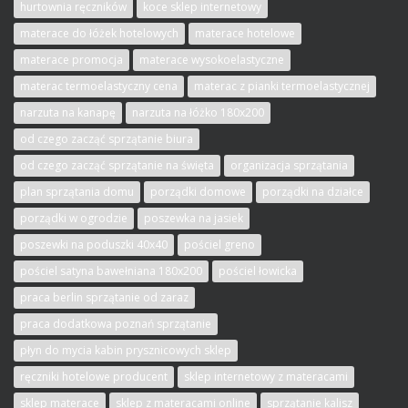
hurtownia ręczników
koce sklep internetowy
materace do łóżek hotelowych
materace hotelowe
materace promocja
materace wysokoelastyczne
materac termoelastyczny cena
materac z pianki termoelastycznej
narzuta na kanapę
narzuta na łóżko 180x200
od czego zacząć sprzątanie biura
od czego zacząć sprzątanie na święta
organizacja sprzątania
plan sprzątania domu
porządki domowe
porządki na działce
porządki w ogrodzie
poszewka na jasiek
poszewki na poduszki 40x40
pościel greno
pościel satyna bawełniana 180x200
pościel łowicka
praca berlin sprzątanie od zaraz
praca dodatkowa poznań sprzątanie
płyn do mycia kabin prysznicowych sklep
ręczniki hotelowe producent
sklep internetowy z materacami
sklep materace
sklep z materacami online
sprzątanie kalisz