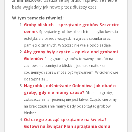
zminimalizować osadzanie się brudu i sprawi, że meble
będą wyglądały jak nowe przez dłuższy czas.
W tym temacie również:
Groby bliskich – sprzątanie grobów Szczecin:
cennik
Sprzątanie grobów bliskich to nie tylko kwestia
estetyki, ale przede wszystkim wyraz szacunku oraz
pamięci o zmarłych. W Szczecinie wiele osób zadaje...
Aby groby były czyste – opieka nad grobami
Goleniów
Pielęgnacja grobów to ważny sposób na
zachowanie pamięci o bliskich, jednak z natłokiem
codziennych spraw może być wyzwaniem. W Goleniowie
dostępne są...
Nagrobki, odśnieżanie Goleniów. Jak dbać o
groby, gdy nie mamy czasu?
Dbanie o groby,
zwłaszcza zimą i jesienią nie jest łatwe. Często cierpimy
na brak czasu i nie mamy kiedy posprzątać grobów
bliskich...
Od czego zacząć sprzątanie na święta?
Gotowi na Święta? Plan sprzątania domu