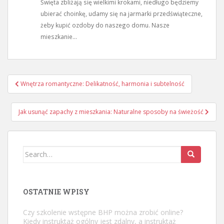
Święta zbliżają się wielkimi krokami, niedługo będziemy
ubierać choinkę, udamy się na jarmarki przedświąteczne,
żeby kupić ozdoby do naszego domu. Nasze
mieszkanie...
Nawigacja
Wnętrza romantyczne: Delikatność, harmonia i subtelność
wpisu
Jak usunąć zapachy z mieszkania: Naturalne sposoby na świeżość
Search
for:
OSTATNIE WPISY
Czy szkolenie wstępne BHP można zrobić online?
Kiedy instruktaż ogólny jest zdalny, a instruktaż