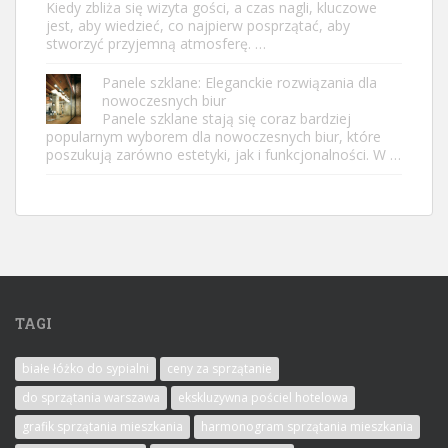
Kiedy zbliża się wizyta gości, a czas nagli, kluczowe
jest, aby wiedzieć, co najpierw posprzątać, aby
stworzyć przyjemną atmosferę. …
Panele szklane: Eleganckie rozwiązania dla
nowoczesnych biur
Panele szklane stają się coraz bardziej
popularnym wyborem dla nowoczesnych biur, które
poszukują zarówno estetyki, jak i funkcjonalności. W …
TAGI
białe łóżko do sypialni
ceny za sprzątanie
do sprzątania warszawa
ekskluzywna pościel hotelowa
grafik sprzątania mieszkania
harmonogram sprzątania mieszkania