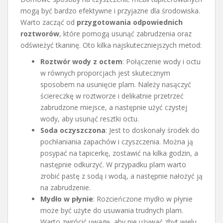
mogą być bardzo efektywne i przyjazne dla środowiska.
Warto zacząć od
przygotowania odpowiednich
roztworów
, które pomogą usunąć zabrudzenia oraz
odświeżyć tkaninę. Oto kilka najskuteczniejszych metod:
Roztwór wody z octem
: Połączenie wody i octu
w równych proporcjach jest skutecznym
sposobem na usunięcie plam. Należy nasączyć
ściereczkę w roztworze i delikatnie przetrzeć
zabrudzone miejsce, a następnie użyć czystej
wody, aby usunąć resztki octu.
Soda oczyszczona
: Jest to doskonały środek do
pochłaniania zapachów i czyszczenia. Można ją
posypać na tapicerkę, zostawić na kilka godzin, a
następnie odkurzyć. W przypadku plam warto
zrobić pastę z sodą i wodą, a następnie nałożyć ją
na zabrudzenie.
Mydło w płynie
: Rozcieńczone mydło w płynie
może być użyte do usuwania trudnych plam.
Warto zwrócić uwagę, aby nie używać zbyt wielu