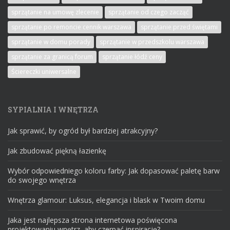
sprzątanie na umowę zlecenie
sprzątanie od czego zacząć
sprzątanie po remoncie cennik warszawa
sprzątanie przed świętami
sprzątanie w domu porady
sprzątanie w przedszkolu warszawa
sprzątanie za granicą forum
sprzątanie łódź ceny
Ściereczki uniwersalne
SYPIALNIA I WNĘTRZA
Jak sprawić, by ogród był bardziej atrakcyjny?
Jak zbudować piękną łazienkę
Wybór odpowiedniego koloru farby: Jak dopasować paletę barw
do swojego wnętrza
Wnętrza glamour: Luksus, elegancja i blask w Twoim domu
Jaka jest najlepsza strona internetowa poświęcona
projektowaniu wnętrz, aby czerpać inspirację?