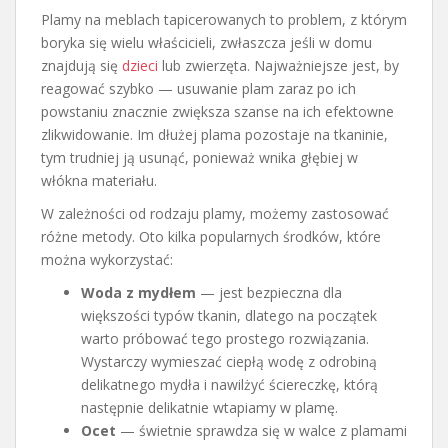
Plamy na meblach tapicerowanych to problem, z którym
boryka się wielu właścicieli, zwłaszcza jeśli w domu
znajdują się
dzieci
lub zwierzęta. Najważniejsze jest, by
reagować szybko — usuwanie plam zaraz po ich
powstaniu znacznie zwiększa szanse na ich efektowne
zlikwidowanie. Im dłużej plama pozostaje na tkaninie,
tym trudniej ją usunąć, ponieważ wnika głębiej w
włókna materiału.
W zależności od rodzaju plamy, możemy zastosować
różne metody. Oto kilka popularnych środków, które
można wykorzystać:
Woda z mydłem
— jest bezpieczna dla
większości typów tkanin, dlatego na początek
warto próbować tego prostego rozwiązania.
Wystarczy wymieszać ciepłą wodę z odrobiną
delikatnego mydła i nawilżyć ściereczkę, którą
następnie delikatnie wtapiamy w plamę.
Ocet
— świetnie sprawdza się w walce z plamami